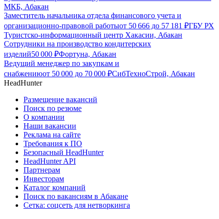
МКБ, Абакан
Заместитель начальника отдела финансового учета и
организационно-правовой работы
от
50 666
до
57 181
₽
ГБУ РХ
Туристско-информационный центр Хакасии, Абакан
Сотрудники на производство кондитерских
изделий
50 000
₽
Фортуна, Абакан
Ведущий менеджер по закупкам и
снабжению
от
50 000
до
70 000
₽
СибТехноСтрой, Абакан
HeadHunter
Размещение вакансий
Поиск по резюме
О компании
Наши вакансии
Реклама на сайте
Требования к ПО
Безопасный HeadHunter
HeadHunter API
Партнерам
Инвесторам
Каталог компаний
Поиск по вакансиям в Абакане
Сетка: соцсеть для нетворкинга