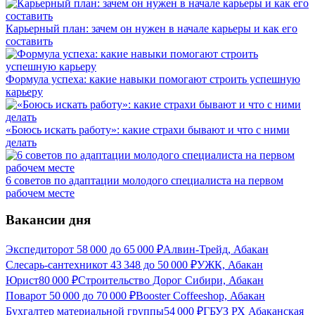
Карьерный план: зачем он нужен в начале карьеры и как его
составить
Формула успеха: какие навыки помогают строить успешную
карьеру
«Боюсь искать работу»: какие страхи бывают и что с ними
делать
6 советов по адаптации молодого специалиста на первом
рабочем месте
Вакансии дня
Экспедитор
от
58 000
до
65 000
₽
Алвин-Трейд, Абакан
Слесарь-сантехник
от
43 348
до
50 000
₽
УЖК, Абакан
Юрист
80 000
₽
Строительство Дорог Сибири, Абакан
Повар
от
50 000
до
70 000
₽
Booster Coffeeshop, Абакан
Бухгалтер материальной группы
54 000
₽
ГБУЗ РХ Абаканская