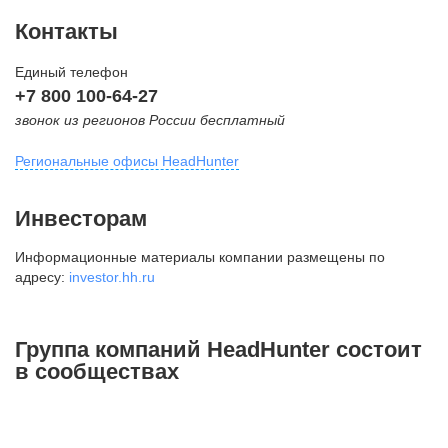
Контакты
Единый телефон
+7 800 100-64-27
звонок из регионов России бесплатный
Региональные офисы HeadHunter
Москва
Инвесторам
внутригородская территория
Информационные материалы компании размещены по
Муниципальный округ Тверской,
адресу:
investor.hh.ru
2-я Брестская ул., д. 48,
помещение 25
+7 495 974-64-27
Группа компаний HeadHunter состоит
+7 495 980-64-27
в сообществах
+7 495 134-92-24
press@hh.ru