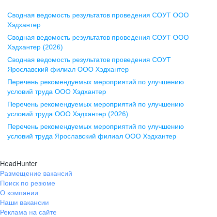
Сводная ведомость результатов проведения СОУТ ООО
Воронеж
Хэдхантер
Сводная ведомость результатов проведения СОУТ ООО
ул. Комиссаржевской, д. 10,
Хэдхантер (2026)
офис 1212
Сводная ведомость результатов проведения СОУТ
+7 473 280-05-05
Ярославский филиал ООО Хэдхантер
pr@vrn.hh.ru
Перечень рекомендуемых мероприятий по улучшению
условий труда ООО Хэдхантер
Казань
Перечень рекомендуемых мероприятий по улучшению
ул. Спартаковская, д. 2А, этаж 3,
условий труда ООО Хэдхантер (2026)
помещение 15
Перечень рекомендуемых мероприятий по улучшению
условий труда Ярославский филиал ООО Хэдхантер
+7 843 212-12-50
pr@kzn.hh.ru
HeadHunter
Размещение вакансий
Екатеринбург
Поиск по резюме
ул. Боевых Дружин, стр. 20,
О компании
5 этаж, офис 505, 521
Наши вакансии
Реклама на сайте
+7 343 226-79-99