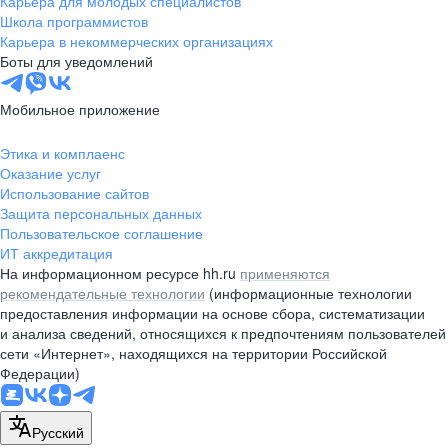
Карьера для молодых специалистов
pr@nsk.hh.ru
Школа программистов
Карьера в некоммерческих организациях
Минск
Боты для уведомлений
пр-т Дзержинского, д. 57,
10 этаж, помещение 45-1
Мобильное приложение
+375 (17)
336-03-02
Этика и комплаенс
pr@rabota.by
Оказание услуг
Использование сайтов
Алматы
Защита персональных данных
Пользовательское соглашение
пр. Абая, д. 151, БЦ Алатау,
ИТ аккредитация
12 этаж, офис 1209
На информационном ресурсе hh.ru
применяются
+7 727 232-13-13
рекомендательные технологии
(информационные технологии
pr@headhunter.com.kz
предоставления информации на основе сбора, систематизации
и анализа сведений, относящихся к предпочтениям пользователей
сети «Интернет», находящихся на территории Российской
Федерации)
Русский