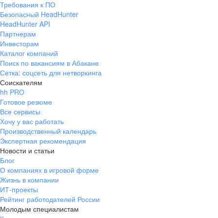
Требования к ПО
pr@ural.hh.ru
Безопасный HeadHunter
HeadHunter API
Краснодар
Партнерам
Инвесторам
ул. Янковского, д. 169, 7 этаж,
Каталог компаний
706 каб.
Поиск по вакансиям в Абакане
+7 861 205-55-57
Сетка: соцсеть для нетворкинга
pr@krd.hh.ru
Соискателям
hh PRO
Готовое резюме
Владивосток
Все сервисы
пер. Ланинский д. 4, офис 3.4
Хочу у вас работать
Производственный календарь
+7 423 202-33-28
Экспертная рекомендация
pr@dv.hh.ru
Новости и статьи
Блог
Новосибирск
О компаниях в игровой форме
Жизнь в компании
ул. Большевистская, д. 35,
ИТ-проекты
помещение 21
Рейтинг работодателей России
+7 383 207-94-64
Молодым специалистам