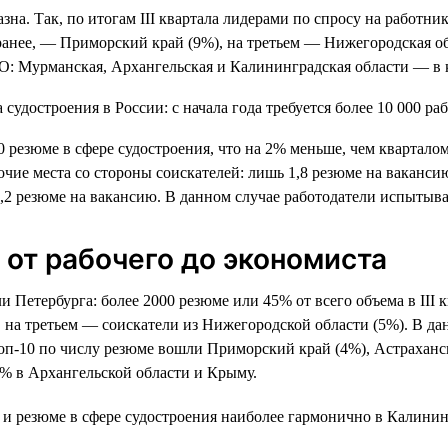
зна. Так, по итогам III квартала лидерами по спросу на работни
и ранее, — Приморский край (9%), на третьем — Нижегородская о
ФО: Мурманская, Архангельская и Калининградская области — в 
500 резюме в сфере судостроения, что на 2% меньше, чем квартал
очие места со стороны соискателей: лишь 1,8 резюме на ваканси
1,2 резюме на вакансию. В данном случае работодатели испытыв
от рабочего до экономиста
Петербурга: более 2000 резюме или 45% от всего объема в III к
 на третьем — соискатели из Нижегородской области (5%). В да
топ-10 по числу резюме вошли Приморский край (4%), Астраханск
% в Архангельской области и Крыму.
и резюме в сфере судостроения наиболее гармонично в Калининг