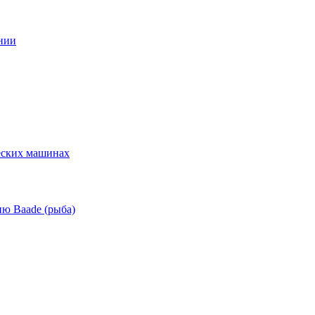
нии
еских машинах
ю Baade (рыба)