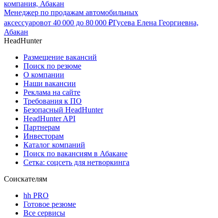
компания, Абакан
Менеджер по продажам автомобильных
аксессуаров
от
40 000
до
80 000
₽
Гусева Елена Георгиевна,
Абакан
HeadHunter
Размещение вакансий
Поиск по резюме
О компании
Наши вакансии
Реклама на сайте
Требования к ПО
Безопасный HeadHunter
HeadHunter API
Партнерам
Инвесторам
Каталог компаний
Поиск по вакансиям в Абакане
Сетка: соцсеть для нетворкинга
Соискателям
hh PRO
Готовое резюме
Все сервисы