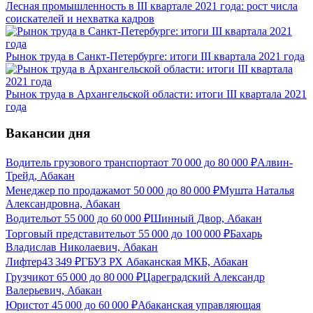
Лесная промышленность в III квартале 2021 года: рост числа
соискателей и нехватка кадров
Рынок труда в Санкт-Петербурге: итоги III квартала 2021 года
Рынок труда в Архангельской области: итоги III квартала 2021
года
Вакансии дня
Водитель грузового транспорта
от
70 000
до
80 000
₽
Алвин-
Трейд, Абакан
Менеджер по продажам
от
50 000
до
80 000
₽
Мушта Наталья
Александровна, Абакан
Водитель
от
55 000
до
60 000
₽
Шинный Двор, Абакан
Торговый представитель
от
55 000
до
100 000
₽
Бахарь
Владислав Николаевич, Абакан
Лифтер
43 349
₽
ГБУЗ РХ Абаканская МКБ, Абакан
Грузчик
от
65 000
до
80 000
₽
Цареградский Александр
Валерьевич, Абакан
Юрист
от
45 000
до
60 000
₽
Абаканская управляющая