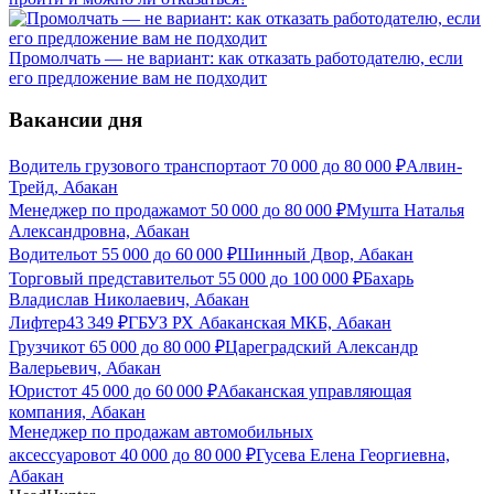
Промолчать — не вариант: как отказать работодателю, если
его предложение вам не подходит
Вакансии дня
Водитель грузового транспорта
от
70 000
до
80 000
₽
Алвин-
Трейд, Абакан
Менеджер по продажам
от
50 000
до
80 000
₽
Мушта Наталья
Александровна, Абакан
Водитель
от
55 000
до
60 000
₽
Шинный Двор, Абакан
Торговый представитель
от
55 000
до
100 000
₽
Бахарь
Владислав Николаевич, Абакан
Лифтер
43 349
₽
ГБУЗ РХ Абаканская МКБ, Абакан
Грузчик
от
65 000
до
80 000
₽
Цареградский Александр
Валерьевич, Абакан
Юрист
от
45 000
до
60 000
₽
Абаканская управляющая
компания, Абакан
Менеджер по продажам автомобильных
аксессуаров
от
40 000
до
80 000
₽
Гусева Елена Георгиевна,
Абакан