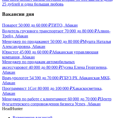
25 дублей и одна большая любовь
Вакансии дня
Повар
от
50 000
до
60 000
₽
ТИТО, Абакан
Водитель грузового транспорта
от
70 000
до
80 000
₽
Алвин-
Трейд, Абакан
Менеджер по продажам
от
50 000
до
80 000
₽
Мушта Наталья
Александровна, Абакан
Юрист
от
45 000
до
60 000
₽
Абаканская управляющая
компания, Абакан
Менеджер по продажам автомобильных
аксессуаров
от
40 000
до
80 000
₽
Гусева Елена Георгиевна,
Абакан
Врач-уролог
от
54 590
до
70 000
₽
ГБУЗ РХ Абаканская МКБ,
Абакан
Программист 1С
от
80 000
до
100 000
₽
Хакаскосметика,
Абакан
Менеджер по работе с клиентами
от
60 000
до
70 000
₽
Центр
бухгалтерского сопровождения бизнеса Успех, Абакан
HeadHunter
Размещение вакансий