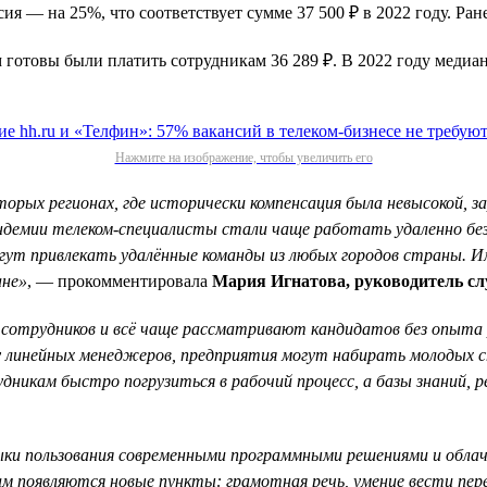
я — на 25%, что соответствует сумме 37 500 ₽ в 2022 году. Ран
м готовы были платить сотрудникам 36 289 ₽. В 2022 году медиа
Нажмите на изображение, чтобы увеличить его
торых регионах, где исторически компенсация была невысокой, з
демии телеком-специалисты стали чаще работать удаленно без 
гут привлекать удалённые команды из любых городов страны. И
ане»
, — прокомментировала
Мария Игнатова, руководитель сл
 сотрудников и всё чаще рассматривают кандидатов без опыта
у линейных менеджеров, предприятия могут набирать молодых сп
икам быстро погрузиться в рабочий процесс, а базы знаний, 
выки пользования современными программными решениями и обла
м появляются новые пункты: грамотная речь, умение вести пере