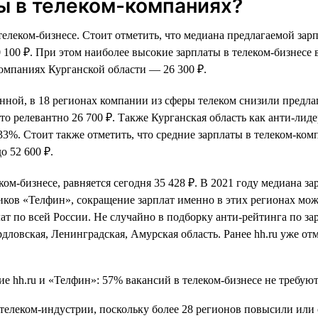
ы в телеком-компаниях?
телеком-бизнесе. Стоит отметить, что медиана предлагаемой зар
 40 100 ₽. При этом наиболее высокие зарплаты в телеком-бизнес
компаниях Курганской области — 26 300 ₽.
менной, в 18 регионах компании из сферы телеком снизили предл
о релевантно 26 700 ₽. Также Курганская область как анти-лиде
33%. Стоит также отметить, что средние зарплаты в телеком-ко
о 52 600 ₽.
ком-бизнесе, равняется сегодня 35 428 ₽. В 2021 году медиана за
ков «Телфин», сокращение зарплат именно в этих регионах мож
т по всей России. Не случайно в подборку анти-рейтинга по за
дловская, Ленинградская, Амурская область. Ранее hh.ru уже от
 телеком-индустрии, поскольку более 28 регионов повысили или