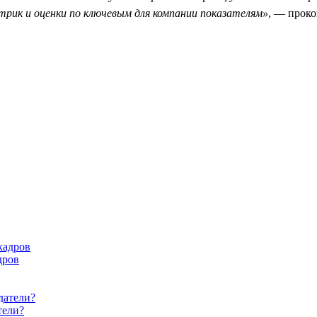
трик и оценки по ключевым для компании показателям»
, — прок
дров
тели?