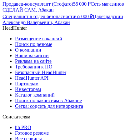
Продавец-консультант (Стофато)
55 000
₽
Сеть магазинов
СДЕЛАЙ САМ, Абакан
Специалист в отдел безопасности
65 000
₽
Цареградский
Александр Валерьевич, Абакан
HeadHunter
Размещение вакансий
Поиск по резюме
О компании
Наши вакансии
Реклама на сайте
Требования к ПО
Безопасный HeadHunter
HeadHunter API
Партнерам
Инвесторам
Каталог компаний
Поиск по вакансиям в Абакане
Сетка: соцсеть для нетворкинга
Соискателям
hh PRO
Готовое резюме
Все сервисы