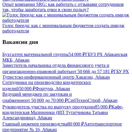
Опыт компании SRG: как работать с отзывами сотрудников
так, чтобы заработать очки в свою пользу?
Голос бренда: как с минимальным бюджетом создать имидж
работодателя
Вакансии дня
Бухгалтер материальной группы
54 000
₽
ГБУЗ РХ Абаканская
МКБ, Абакан
Заместитель начальника отдела финансового учета и
организационно-правовой работы
от
50 666
до
57 181
₽
ГБУ РХ
Туристско-информационный центр Хакасии, Абакан
Сотрудники на производство кондитерских
изделий
50 000
₽
Фортуна, Абакан
Ведущий менеджер по закупкам и
снабжению
от
50 000
до
70 000
₽
СибТехноСтрой, Абакан
Руководитель участка по выпуску продукции
85 000
₽
Кафе-
кондитерская Малинники (ИП Тутатчикова Татьяна
Александровна), Абакан
Главный инженер производства
80 000
₽
Автотранспортное
предприятие № 16, Абакан