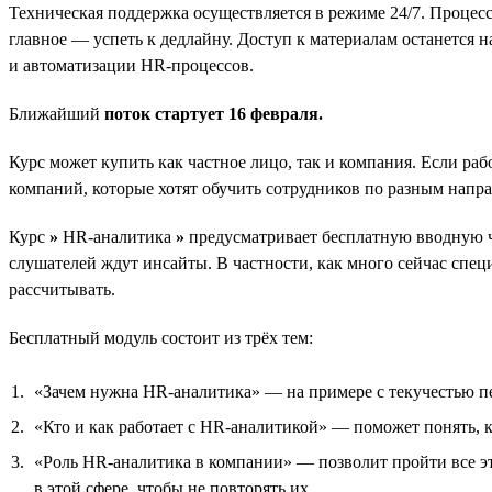
Техническая поддержка осуществляется в режиме 24/7. Процес
главное — успеть к дедлайну. Доступ к материалам останетс
и автоматизации HR-процессов.
Ближайший
поток стартует 16 февраля.
Курс может купить как частное лицо, так и компания. Если раб
компаний, которые хотят обучить сотрудников по разным напр
Курс
»
HR-аналитика
»
предусматривает бесплатную вводную ча
слушателей ждут инсайты. В частности, как много сейчас спец
рассчитывать.
Бесплатный модуль состоит из трёх тем:
«Зачем нужна HR-аналитика» — на примере с текучестью пер
«Кто и как работает с HR-аналитикой» — поможет понять, 
«Роль HR-аналитика в компании» — позволит пройти все эт
в этой сфере, чтобы не повторять их.