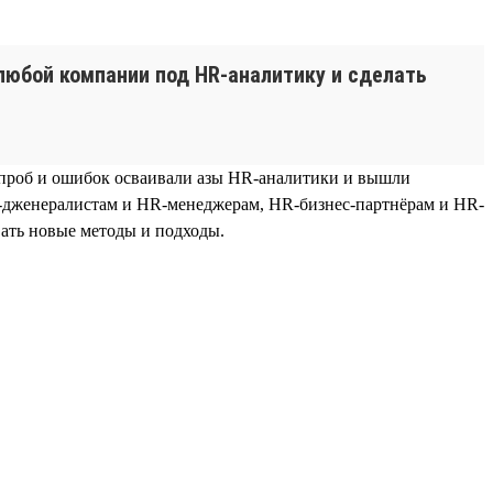
любой компании под HR-аналитику и сделать
 проб и ошибок осваивали азы HR-аналитики и вышли
R-дженералистам и HR-менеджерам, HR-бизнес-партнёрам и HR-
вать новые методы и подходы.