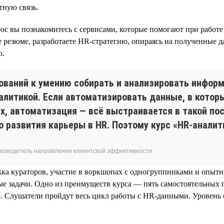
тную связь.
юс вы познакомитесь с сервисами, которые помогают при работ
резюме, разработаете HR-стратегию, опираясь на полученные д
о.
бований к умению собирать и анализировать инфор
аналитикой. Если автоматизировать данные, в кото
х, автоматизация — всё выстраивается в такой по
 развития карьеры в HR. Поэтому курс «HR-анал
 руководитель направления клиентской эффективности
жка кураторов, участие в воркшопах с одногруппниками и опыт
е задачи. Одно из преимуществ курса — пять самостоятельных 
. Слушатели пройдут весь цикл работы с HR-данными. Уровень с