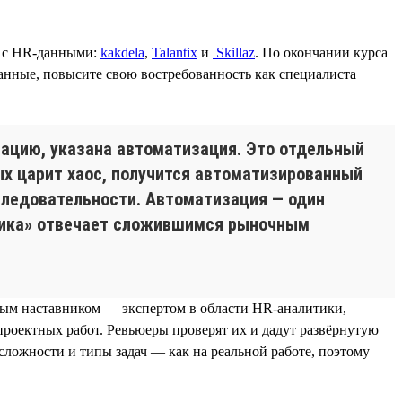
е с HR-данными:
kakdela
,
Talantix
и
Skillaz
. По окончании курса
анные, повысите свою востребованность как специалиста
мацию, указана автоматизация. Это отдельный
рых царит хаос, получится автоматизированный
следовательности. Автоматизация — один
итика» отвечает сложившимся рыночным
ным наставником — экспертом в области HR-аналитики,
проектных работ. Ревьюеры проверят их и дадут развёрнутую
ложности и типы задач — как на реальной работе, поэтому