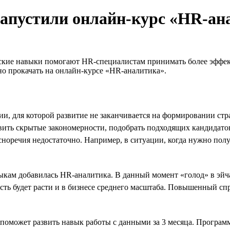
запустили онлайн-курс «HR-ан
ские навыки помогают HR-специалистам принимать более эффек
о прокачать на онлайн-курсе «HR-аналитика».
 для которой развитие не заканчивается на формировании стра
явить скрытые закономерности, подобрать подходящих кандидато
асноречия недостаточно. Например, в ситуации, когда нужно по
ыкам добавилась HR-аналитика. В данный момент «голод» в эй
сть будет расти и в бизнесе среднего масштаба. Повышенный сп
поможет развить навык работы с данными за 3 месяца. Программ