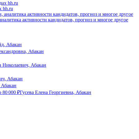
 hh.ru
налитика активности кандидатов, прогноз и многое другое
д, Абакан
ксандровна, Абакан
в Николаевич, Абакан
ич, Абакан
 Абакан
о
80 000
₽
Гусева Елена Георгиевна, Абакан