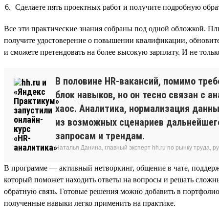
Сделаете пять проектных работ и получите подробную обра
Все эти практические знания собраны под одной обложкой. Пл
получите удостоверение о повышении квалификации, обновите 
и сможете претендовать на более высокую зарплату. И не тольк
В половине HR-вакансий, помимо тре
блок навыков, но он тесно связан с 
хаос. Аналитика, нормализация данны
из возможных сценариев дальнейшего
запросам и трендам.
Наталья Данина, главный эксперт hh.ru по рынку труда,
В программе — активный нетворкинг, общение в чате, поддер
который поможет находить ответы на вопросы и решать сложны
обратную связь. Готовые решения можно добавить в портфолио
полученные навыки легко применить на практике.