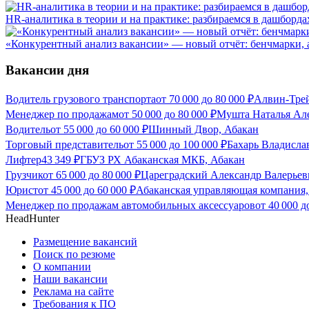
HR-аналитика в теории и на практике: разбираемся в дашбордах
«Конкурентный анализ вакансии» — новый отчёт: бенчмарки, а
Вакансии дня
Водитель грузового транспорта
от
70 000
до
80 000
₽
Алвин-Трей
Менеджер по продажам
от
50 000
до
80 000
₽
Мушта Наталья Але
Водитель
от
55 000
до
60 000
₽
Шинный Двор, Абакан
Торговый представитель
от
55 000
до
100 000
₽
Бахарь Владисла
Лифтер
43 349
₽
ГБУЗ РХ Абаканская МКБ, Абакан
Грузчик
от
65 000
до
80 000
₽
Цареградский Александр Валерьев
Юрист
от
45 000
до
60 000
₽
Абаканская управляющая компания,
Менеджер по продажам автомобильных аксессуаров
от
40 000
д
HeadHunter
Размещение вакансий
Поиск по резюме
О компании
Наши вакансии
Реклама на сайте
Требования к ПО