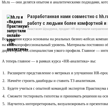
hh.ru — они делятся опытом и аналитическими подходами, кот
Разработанная нами совместно с hh.r
работу с людьми более комфортной и
Анастасия Шушурина, продакт HR-вертикали направлени
Все задания курса основаны на реальных бизнес-кейсах комп
на высокопрофессиональный уровень. Материалы постоянно об
директорам, HR-специалистам узкого профиля. Главное — инте
А теперь главное — в рамках курса «HR-аналитика» вы:
Расширите представление о метриках и улучшении HR-проц
Начнёте строить дашборды и ставить ТЗ аналитикам.
Будете учиться с опытной командой экспертов Практикума и
Сможете тестировать гипотезы и принимать решения на ос
Научитесь интерпретировать, визуализировать и презентова