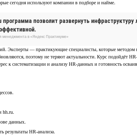
орые сегодня используют компании в подборе и найме.
u программа позволит развернуть инфраструктуру 
 эффективной.
я менеджмента в «Яндекс Практикуме»
аний. Эксперты — практикующие специалисты, которые методом
новляются, поэтому не теряют актуальности. Курс подойдёт H
рес к систематизации и анализу HR-данных и готовность осваи
ессов.
 hh.ru.
нове данных.
ть результаты HR‑анализа.