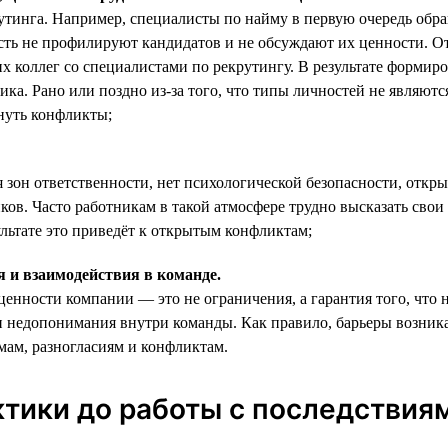
рутинга. Например, специалисты по найму в первую очередь об
сть не профилируют кандидатов и не обсуждают их ценности. От
щих коллег со специалистами по рекрутингу. В результате форми
ника. Рано или поздно из-за того, что типы личностей не являю
нуть конфликты;
 зон ответственности, нет психологической безопасности, откр
иков. Часто работникам в такой атмосфере трудно высказать сво
льтате это приведёт к открытым конфликтам;
 и взаимодействия в команде.
енности компании — это не ограничения, а гарантия того, что 
и недопонимания внутри команды. Как правило, барьеры возника
амам, разногласиям и конфликтам.
ктики до работы с последствия