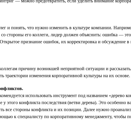
нтриг — можно предотвратить, если уделить внимание корпорат
лег и понять, что нужно изменить в культуре компании. Например
со стороны его коллеги, лидер должен объяснить: ошибка — это 
 Открытое признание ошибок, их корректировка и обсуждение 
коллегам причину возникшей неприятной ситуации и рассказать,
ть траектории изменения корпоративной культуры на их основе.
онфликтов.
комендуется использовать инструмент под названием «дерево ко
ие у этого конфликта последствия (ветви дерева). Это особенно 
чить все стороны конфликта и их позиции. Далее нужно проанал
помощью к специалисту по корпоративному менеджменту, чтобы п