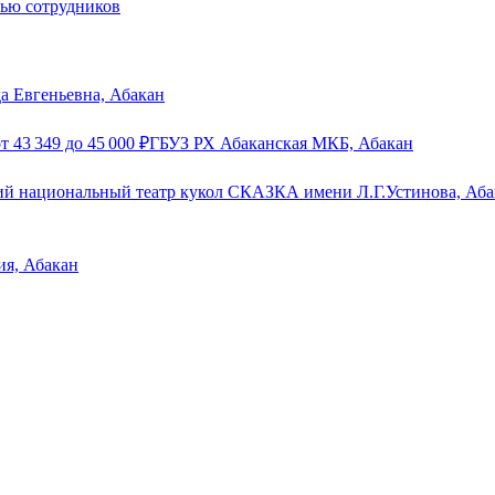
тью сотрудников
а Евгеньевна, Абакан
от
43 349
до
45 000
₽
ГБУЗ РХ Абаканская МКБ, Абакан
й национальный театр кукол СКАЗКА имени Л.Г.Устинова, Аба
ия, Абакан