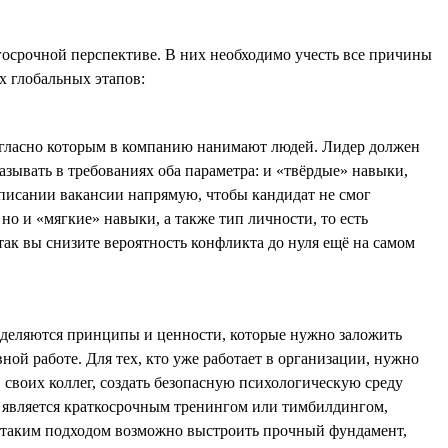
госрочной перспективе. В них необходимо учесть все причины
х глобальных этапов:
согласно которым в компанию нанимают людей. Лидер должен
азывать в требованиях оба параметра: и «твёрдые» навыки,
описании вакансии напрямую, чтобы кандидат не смог
о и «мягкие» навыки, а также тип личности, то есть
так вы снизите вероятность конфликта до нуля ещё на самом
 выделяются принципы и ценности, которые нужно заложить
ой работе. Для тех, кто уже работает в организации, нужно
 своих коллег, создать безопасную психологическую среду
 является краткосрочным тренингом или тимбилдингом,
 с таким подходом возможно выстроить прочный фундамент,