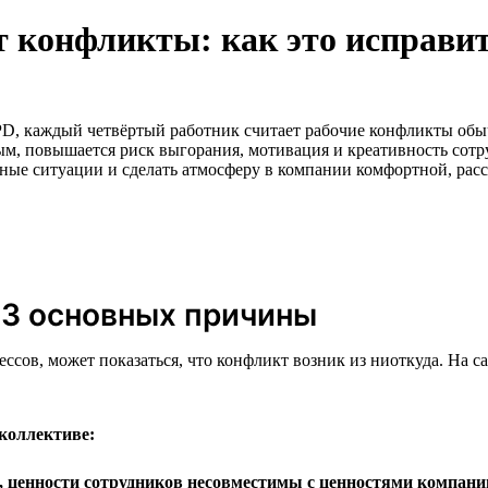
т конфликты: как это исправи
PD, каждый четвёртый работник считает рабочие конфликты об
м, повышается риск выгорания, мотивация и креативность сотру
сные ситуации и сделать атмосферу в компании комфортной, рас
 3 основных причины
ссов, может показаться, что конфликт возник из ниоткуда. На 
коллективе:
 ценности сотрудников несовместимы с ценностями компани