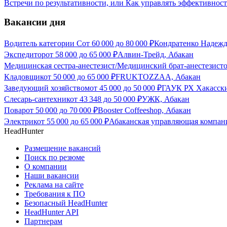
Встречи по результативности, или Как управлять эффективнос
Вакансии дня
Водитель категории С
от
60 000
до
80 000
₽
Кондратенко Надежд
Экспедитор
от
58 000
до
65 000
₽
Алвин-Трейд, Абакан
Медицинская сестра-анестезист/Медицинский брат-анестезист
Кладовщик
от
50 000
до
65 000
₽
FRUKTOZZAA, Абакан
Заведующий хозяйством
от
45 000
до
50 000
₽
ГАУК РХ Хакасски
Слесарь-сантехник
от
43 348
до
50 000
₽
УЖК, Абакан
Повар
от
50 000
до
70 000
₽
Booster Coffeeshop, Абакан
Электрик
от
55 000
до
65 000
₽
Абаканская управляющая компан
HeadHunter
Размещение вакансий
Поиск по резюме
О компании
Наши вакансии
Реклама на сайте
Требования к ПО
Безопасный HeadHunter
HeadHunter API
Партнерам