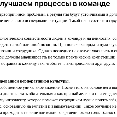
улучшаем процессы в команде
первопричиной проблемы, а результаты будут устойчивыми в дол
е детального исследования ситуации. Такой план состоит из дву
хологической совместимости людей в команде и на ценностях, 
 видеть на той или иной позиции. При поиске кандидата нужно ук
позиции сотрудника. Однако последнее не следует указывать в 
ры должны анализировать не только практические компетенции, н
страивать команду так, чтобы её члены дополняли друг друга, 
тированной корпоративной культуры.
а собственное уникальное видение. После этого на основе него
должны стать обязательными как при найме, так и при ежедневн
у интеллекту, которое поможет сотрудникам лучше понять себя,
 основанную на эмпатии и взаимоуважении. Такое обучение не
а проходит в течение длительного времени, около года. Только