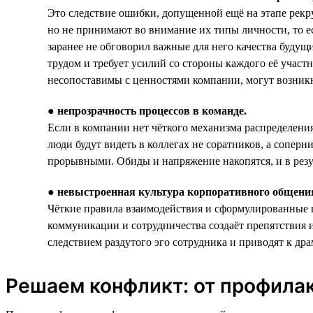
Это следствие ошибки, допущенной ещё на этапе рек
но не принимают во внимание их типы личности, то е
заранее не обговорил важные для него качества буду
трудом и требует усилий со стороны каждого её участ
несопоставимы с ценностями компании, могут возник
●
непрозрачность процессов в команде.
Если в компании нет чёткого механизма распределения
люди будут видеть в коллегах не соратников, а соперн
прорывными. Обиды и напряжение накопятся, и в резу
●
невыстроенная культура корпоративного общения
Чёткие правила взаимодействия и сформулированные ц
коммуникации и сотрудничества создаёт препятствия 
следствием раздутого эго сотрудника и приводят к др
Решаем конфликт: от профила