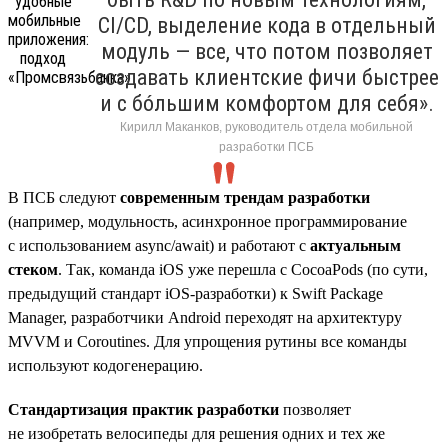
CI/CD, выделение кода в отдельный
модуль — все, что потом позволяет
создавать клиентские фичи быстрее
и с бóльшим комфортом для себя».
Кирилл Маканков, руководитель отдела мобильной
разработки ПСБ
В ПСБ следуют
современным трендам разработки
(например, модульность, асинхронное программирование
с использованием async/await) и работают с
актуальным
стеком
. Так, команда iOS уже перешла с CocoaPods (по сути,
предыдущий стандарт iOS-разработки) к Swift Package
Manager, разработчики Android переходят на архитектуру
MVVM и Coroutines. Для упрощения рутины все команды
используют кодогенерацию.
Стандартизация практик разработки
позволяет
не изобретать велосипеды для решения одних и тех же