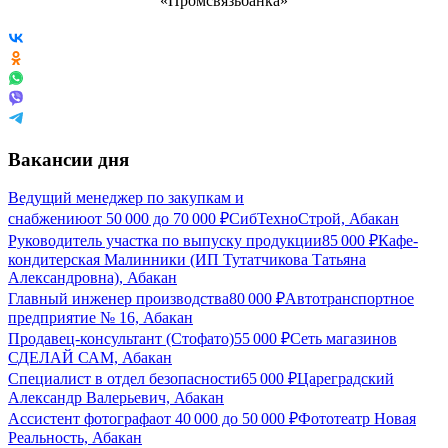
Вакансии дня
Ведущий менеджер по закупкам и
снабжению
от
50 000
до
70 000
₽
СибТехноСтрой, Абакан
Руководитель участка по выпуску продукции
85 000
₽
Кафе-
кондитерская Малинники (ИП Тутатчикова Татьяна
Александровна), Абакан
Главный инженер производства
80 000
₽
Автотранспортное
предприятие № 16, Абакан
Продавец-консультант (Стофато)
55 000
₽
Сеть магазинов
СДЕЛАЙ САМ, Абакан
Специалист в отдел безопасности
65 000
₽
Цареградский
Александр Валерьевич, Абакан
Ассистент фотографа
от
40 000
до
50 000
₽
Фототеатр Новая
Реальность, Абакан