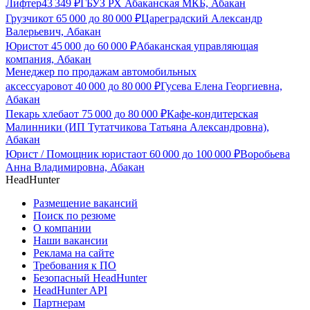
Лифтер
43 349
₽
ГБУЗ РХ Абаканская МКБ, Абакан
Грузчик
от
65 000
до
80 000
₽
Цареградский Александр
Валерьевич, Абакан
Юрист
от
45 000
до
60 000
₽
Абаканская управляющая
компания, Абакан
Менеджер по продажам автомобильных
аксессуаров
от
40 000
до
80 000
₽
Гусева Елена Георгиевна,
Абакан
Пекарь хлеба
от
75 000
до
80 000
₽
Кафе-кондитерская
Малинники (ИП Тутатчикова Татьяна Александровна),
Абакан
Юрист / Помощник юриста
от
60 000
до
100 000
₽
Воробьева
Анна Владимировна, Абакан
HeadHunter
Размещение вакансий
Поиск по резюме
О компании
Наши вакансии
Реклама на сайте
Требования к ПО
Безопасный HeadHunter
HeadHunter API
Партнерам