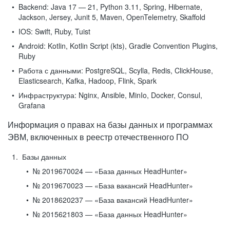
Backend:
Java 17 — 21, Python 3.11, Spring, Hibernate,
Jackson, Jersey, Junit 5, Maven, OpenTelemetry, Skaffold
IOS:
Swift, Ruby, Tuist
Android:
Kotlin, Kotlin Script (kts), Gradle Convention Plugins,
Ruby
Работа с данными:
PostgreSQL, Scylla, Redis, ClickHouse,
Elasticsearch, Kafka, Hadoop, Flink, Spark
Инфраструктура:
Nginx, Ansible, MinIo, Docker, Consul,
Grafana
Информация о правах на базы данных и программах
ЭВМ, включенных в реестр отечественного ПО
Базы данных
№ 2019670024 — «База данных HeadHunter»
№ 2019670023 — «База вакансий HeadHunter»
№ 2018620237 — «База вакансий HeadHunter»
№ 2015621803 — «База данных HeadHunter»