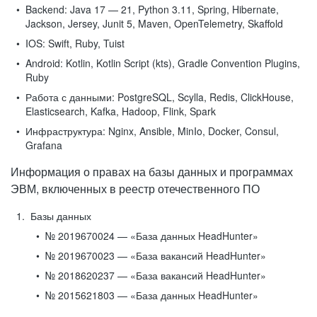
Backend:
Java 17 — 21, Python 3.11, Spring, Hibernate,
Jackson, Jersey, Junit 5, Maven, OpenTelemetry, Skaffold
IOS:
Swift, Ruby, Tuist
Android:
Kotlin, Kotlin Script (kts), Gradle Convention Plugins,
Ruby
Работа с данными:
PostgreSQL, Scylla, Redis, ClickHouse,
Elasticsearch, Kafka, Hadoop, Flink, Spark
Инфраструктура:
Nginx, Ansible, MinIo, Docker, Consul,
Grafana
Информация о правах на базы данных и программах
ЭВМ, включенных в реестр отечественного ПО
Базы данных
№ 2019670024 — «База данных HeadHunter»
№ 2019670023 — «База вакансий HeadHunter»
№ 2018620237 — «База вакансий HeadHunter»
№ 2015621803 — «База данных HeadHunter»