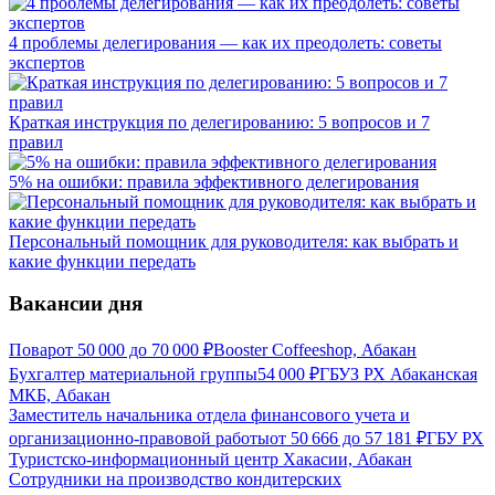
4 проблемы делегирования — как их преодолеть: советы
экспертов
Краткая инструкция по делегированию: 5 вопросов и 7
правил
5% на ошибки: правила эффективного делегирования
Персональный помощник для руководителя: как выбрать и
какие функции передать
Вакансии дня
Повар
от
50 000
до
70 000
₽
Booster Coffeeshop, Абакан
Бухгалтер материальной группы
54 000
₽
ГБУЗ РХ Абаканская
МКБ, Абакан
Заместитель начальника отдела финансового учета и
организационно-правовой работы
от
50 666
до
57 181
₽
ГБУ РХ
Туристско-информационный центр Хакасии, Абакан
Сотрудники на производство кондитерских