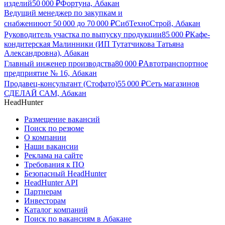
изделий
50 000
₽
Фортуна, Абакан
Ведущий менеджер по закупкам и
снабжению
от
50 000
до
70 000
₽
СибТехноСтрой, Абакан
Руководитель участка по выпуску продукции
85 000
₽
Кафе-
кондитерская Малинники (ИП Тутатчикова Татьяна
Александровна), Абакан
Главный инженер производства
80 000
₽
Автотранспортное
предприятие № 16, Абакан
Продавец-консультант (Стофато)
55 000
₽
Сеть магазинов
СДЕЛАЙ САМ, Абакан
HeadHunter
Размещение вакансий
Поиск по резюме
О компании
Наши вакансии
Реклама на сайте
Требования к ПО
Безопасный HeadHunter
HeadHunter API
Партнерам
Инвесторам
Каталог компаний
Поиск по вакансиям в Абакане