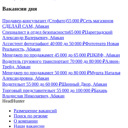
Вакансии дня
Продавец-консультант (Стофато)
55 000
₽
Сеть магазинов
СДЕЛАЙ САМ, Абакан
Специалист в отдел безопасности
65 000
₽
Цареградский
Александр Валерьевич, Абакан
Ассистент фотографа
от
40 000
до
50 000
₽
Фототеатр Новая
Реальность, Абакан
Менеджер по продажам
от
45 000
до
65 000
₽
ЦКИФ, Абакан
Водитель грузового транспорта
от
70 000
до
80 000
₽
Алвин-
Трейд, Абакан
Менеджер по продажам
от
50 000
до
80 000
₽
Мушта Наталья
Александровна, Абакан
Водитель
от
55 000
до
60 000
₽
Шинный Двор, Абакан
Торговый представитель
от
55 000
до
100 000
₽
Бахарь
Владислав Николаевич, Абакан
HeadHunter
Размещение вакансий
Поиск по резюме
О компании
Наши вакансии