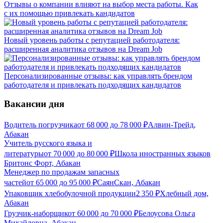
Отзывы о компании влияют на выбор места работы. Как
с их помощью привлекать кандидатов
Новый уровень работы с репутацией работодателя:
расширенная аналитика отзывов на Dream Job
Персонализированные отзывы: как управлять брендом
работодателя и привлекать подходящих кандидатов
Вакансии дня
Водитель погрузчика
от
68 000
до
78 000
₽
Алвин-Трейд,
Абакан
Учитель русского языка и
литературы
от
70 000
до
80 000
₽
Школа иностранных языков
Бритонс Форт, Абакан
Менеджер по продажам запасных
частей
от
65 000
до
95 000
₽
СаянСкан, Абакан
Упаковщик хлебобулочной продукции
2 350
₽
Хлебный дом,
Абакан
Грузчик-наборщик
от
60 000
до
70 000
₽
Белоусова Ольга
Михайловна, Абакан