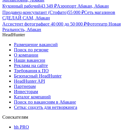
Кухонный рабочий
43 349
₽
Аэропорт Абакан, Абакан
Продавец-консультант (Стофато)
55 000
₽
Сеть магазинов
СДЕЛАЙ САМ, Абакан
Ассистент фотографа
от
40 000
до
50 000
₽
Фототеатр Новая
Реальность, Абакан
HeadHunter
Размещение вакансий
Поиск по резюме
О компании
Наши вакансии
Реклама на сайте
Требования к ПО
Безопасный HeadHunter
HeadHunter API
Партнерам
Инвесторам
Каталог компаний
Поиск по вакансиям в Абакане
Сетка: соцсеть для нетворкинга
Соискателям
hh PRO