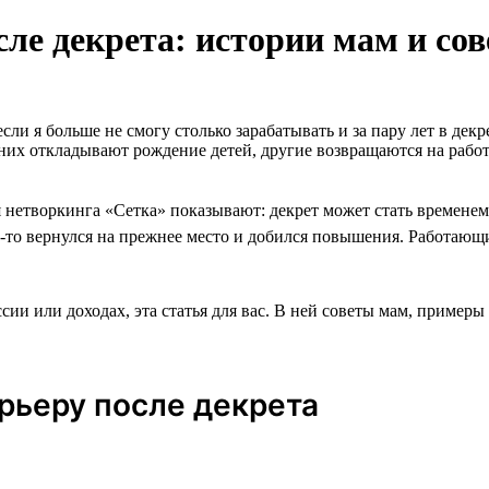
сле декрета: истории мам и со
сли я больше не смогу столько зарабатывать и за пару лет в де
них откладывают рождение детей, другие возвращаются на работ
я нетворкинга «Сетка» показывают: декрет может стать времене
кто-то вернулся на прежнее место и добился повышения. Работаю
ссии или доходах, эта статья для вас. В ней советы мам, пример
арьеру после декрета