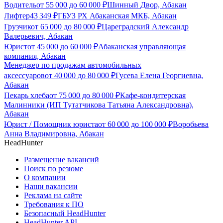
Водитель
от
55 000
до
60 000
₽
Шинный Двор, Абакан
Лифтер
43 349
₽
ГБУЗ РХ Абаканская МКБ, Абакан
Грузчик
от
65 000
до
80 000
₽
Цареградский Александр
Валерьевич, Абакан
Юрист
от
45 000
до
60 000
₽
Абаканская управляющая
компания, Абакан
Менеджер по продажам автомобильных
аксессуаров
от
40 000
до
80 000
₽
Гусева Елена Георгиевна,
Абакан
Пекарь хлеба
от
75 000
до
80 000
₽
Кафе-кондитерская
Малинники (ИП Тутатчикова Татьяна Александровна),
Абакан
Юрист / Помощник юриста
от
60 000
до
100 000
₽
Воробьева
Анна Владимировна, Абакан
HeadHunter
Размещение вакансий
Поиск по резюме
О компании
Наши вакансии
Реклама на сайте
Требования к ПО
Безопасный HeadHunter
HeadHunter API