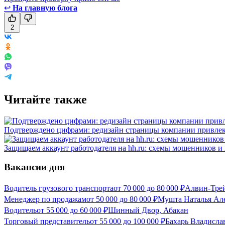
↩
На главную блога
2
Читайте также
Подтверждено цифрами: редизайн страницы компании привлек
Защищаем аккаунт работодателя на hh.ru: схемы мошенников и 
Вакансии дня
Водитель грузового транспорта
от
70 000
до
80 000
₽
Алвин-Трей
Менеджер по продажам
от
50 000
до
80 000
₽
Мушта Наталья Але
Водитель
от
55 000
до
60 000
₽
Шинный Двор, Абакан
Торговый представитель
от
55 000
до
100 000
₽
Бахарь Владисла