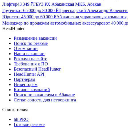
Лифтер
43 349
₽
ГБУЗ РХ Абаканская МКБ, Абакан
Грузчик
от
65 000
до
80 000
₽
Цареградский Александр Валерьев
Юрист
от
45 000
до
60 000
₽
Абаканская управляющая компания,
Менеджер по продажам автомобильных аксессуаров
от
40 000
д
HeadHunter
Размещение вакансий
Поиск по резюме
О компании
Наши вакансии
Реклама на сайте
Требования к ПО
Безопасный HeadHunter
HeadHunter API
Партнерам
Инвесторам
Каталог компаний
Поиск по вакансиям в Абакане
Сетка: соцсеть для нетворкинга
Соискателям
hh PRO
Готовое резюме