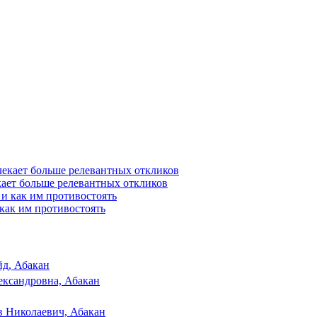
ает больше релевантных откликов
как им противостоять
д, Абакан
ксандровна, Абакан
в Николаевич, Абакан