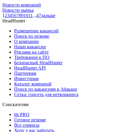
Новости компаний
Новости рынка
1
2
3
4
5
6
7
8
9
10
11
...
47
дальше
HeadHunter
Размещение вакансий
Поиск по резюме
О компании
Наши вакансии
Реклама на сайте
Требования к ПО
Безопасный HeadHunter
HeadHunter API
Партнерам
Инвесторам
Каталог компаний
Поиск по вакансиям в Абакане
Сетка: соцсеть для нетворкинга
Соискателям
hh PRO
Готовое резюме
Все сервисы
Хочу у вас работать