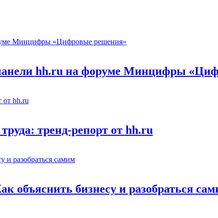
 панели hh.ru на форуме Минцифры «Ци
труда: тренд-репорт от hh.ru
Как объяснить бизнесу и разобраться са