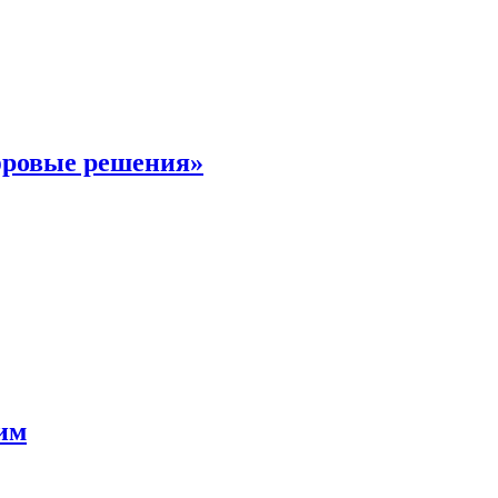
фровые решения»
мим