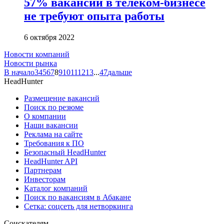
57% вакансий в телеком-бизнесе
не требуют опыта работы
6 октября 2022
Новости компаний
Новости рынка
В начало
3
4
5
6
7
8
9
10
11
12
13
...
47
дальше
HeadHunter
Размещение вакансий
Поиск по резюме
О компании
Наши вакансии
Реклама на сайте
Требования к ПО
Безопасный HeadHunter
HeadHunter API
Партнерам
Инвесторам
Каталог компаний
Поиск по вакансиям в Абакане
Сетка: соцсеть для нетворкинга
Соискателям