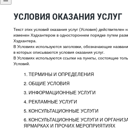
УСЛОВИЯ ОКАЗАНИЯ УСЛУГ
Текст этих условий оказания услуг (Условия) действителен
изменен Хэдхантером в одностороннем порядке путем раз
Хэдхантера.
В Условиях используются заголовки, обозначающие название
в которых описываются условия оказания услуг.
В Условиях используются ссылки на пункты, состоящие тольк
Условий.
1. ТЕРМИНЫ И ОПРЕДЕЛЕНИЯ
2. ОБЩИЕ УСЛОВИЯ
3. ИНФОРМАЦИОННЫЕ УСЛУГИ
1.1. Хэдхантер, или
Хэдхантер, ООО «Хэдх
4. РЕКЛАМНЫЕ УСЛУГИ
HeadHunter, или
г. Москва, внутригор
2.1. Типы и статусы регистрации
5. КОНСУЛЬТАЦИОННЫЕ УСЛУГИ
Исполнитель
Тверской,
2-я
Брестска
Типы регистрации
3.1. Предоставление доступа к базе данн
2.2. Активация услуг
6. КОНСУЛЬТАЦИОННЫЕ УСЛУГИ И ОРГАНИЗ
о трудоустройстве с возможностью просмо
Описание и активация
ЯРМАРКАХ И ПРОЧИХ МЕРОПРИЯТИЯХ
Хэдхантер — администра
2.1.1. Заказчику может быть присвоен один
4.0. Общие условия оказания рекламных ус