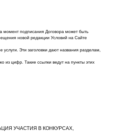
 на момент подписания Договора может быть
мещения новой редакции Условий на Сайте
 услуги. Эти заголовки дают названия разделам,
о из цифр. Такие ссылки ведут на пункты этих
антер», ИНН 7718620740, адрес: 125047,
одская территория Муниципальный округ
я улица, дом 48, помещ. 25
ых резюме с предложениями Соискателей
АЦИЯ УЧАСТИЯ В КОНКУРСАХ,
тра контактной информации Соискателя
тор сайтов: hh.ru, talantix.ru и других
 из Типов регистраций.
луг