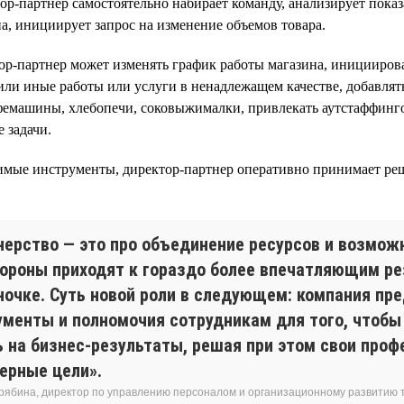
р-партнер самостоятельно набирает команду, анализирует показ
а, инициирует запрос на изменение объемов товара.
р-партнер может изменять график работы магазина, инициирова
 или иные работы или услуги в ненадлежащем качестве, добавлят
фемашины, хлебопечи, соковыжималки, привлекать аутстаффин
 задачи.
имые инструменты, директор-партнер оперативно принимает ре
нерство — это про объединение ресурсов и возмож
тороны приходят к гораздо более впечатляющим ре
ночке. Суть новой роли в следующем: компания пр
ументы и полномочия сотрудникам для того, чтобы
ь на бизнес-результаты, решая при этом свои про
ьерные цели».
рябина, директор по управлению персоналом и организационному развитию т