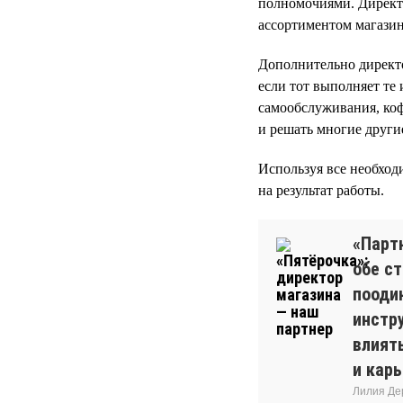
полномочиями. Директо
ассортиментом магазин
Дополнительно директо
если тот выполняет те
самообслуживания, ко
и решать многие другие
Используя все необход
на результат работы.
«Парт
обе с
пооди
инстр
влият
и кар
Лилия Де