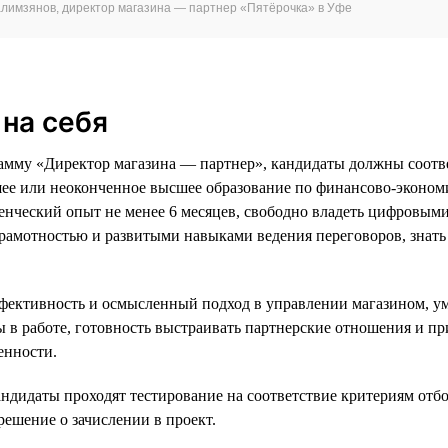
алимзянов, директор магазина — партнер «Пятёрочка» в Уфе
на себя
амму «Директор магазина — партнер», кандидаты должны соотв
шее или неоконченное высшее образование по финансово-эконом
енческий опыт не менее 6 месяцев, свободно владеть цифровым
рамотностью и развитыми навыками ведения переговоров, знать
фективность и осмысленный подход в управлении магазином, у
ы в работе, готовность выстраивать партнерские отношения и п
енности.
андидаты проходят тестирование на соответствие критериям отбо
решение о зачислении в проект.