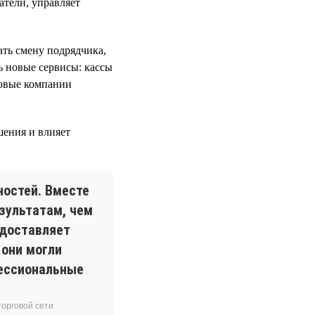
атели, управляет
ть смену подрядчика,
ь новые сервисы: кассы
говые компании
шения и влияет
ностей. Вместе
зультатам, чем
едоставляет
 они могли
фессиональные
орговой сети