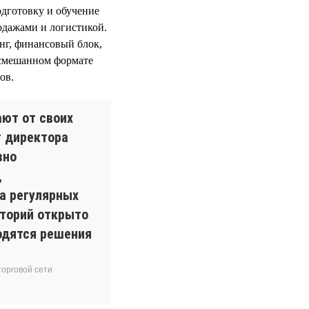
одготовку и обучение
дажами и логистикой.
нг, финансовый блок,
 смешанном формате
ов.
ют от своих
т директора
вно
,
а регулярных
иторий открыто
одятся решения
орговой сети