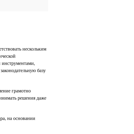
етствовать нескольким
ической
и инструментами,
 законодательную базу
мение грамотно
ринимать решения даже
ра, на основании