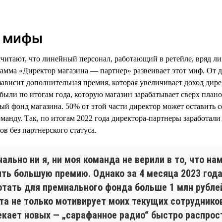
ь мифы
считают, что линейный персонал, работающий в ретейле, вряд ли
амма «Директор магазина — партнер» развеивает этот миф. От 
зависит дополнительная премия, которая увеличивает доход дире
были по итогам года, которую магазин зарабатывает сверх плано
ый фонд магазина. 50% от этой части директор может оставить с
оманду. Так, по итогам 2022 года директора-партнеры заработал
в без партнерского статуса.
ально ни я, ни моя команда не верили в то, что на
ить большую премию. Однако за 4 месяца 2023 год
отать для премиального фонда больше 1 млн рубле
та не только мотивирует моих текущих сотрудников
екает новых — „сарафанное радио“ быстро распрос