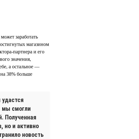
 может заработать
достигнутых магазином
ктора-партнера и его
вого значения,
ебе, а остальное —
и на 38% больше
м удастся
а мы смогли
й. Полученная
, но и активно
транило новость