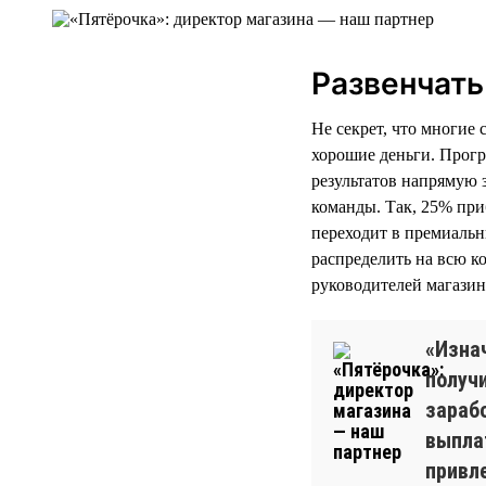
Развенчат
Не секрет, что многие 
хорошие деньги. Прогр
результатов напрямую 
команды. Так, 25% при
переходит в премиальн
распределить на всю к
руководителей магазино
«Изнач
получ
зараб
выпла
привл