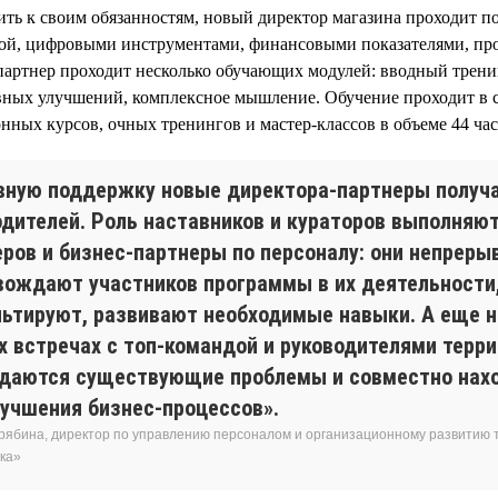
ить к своим обязанностям, новый директор магазина проходит п
ой, цифровыми инструментами, финансовыми показателями, про
артнер проходит несколько обучающих модулей: вводный трени
ных улучшений, комплексное мышление. Обучение проходит в
нных курсов, очных тренингов и мастер-классов в объеме 44 час
вную поддержку новые директора-партнеры получа
одителей. Роль наставников и кураторов выполняю
еров и бизнес-партнеры по персоналу: они непреры
вождают участников программы в их деятельности
льтируют, развивают необходимые навыки. А еще н
х встречах с топ-командой и руководителями терр
даются существующие проблемы и совместно нах
лучшения бизнес-процессов».
рябина, директор по управлению персоналом и организационному развитию т
ка»