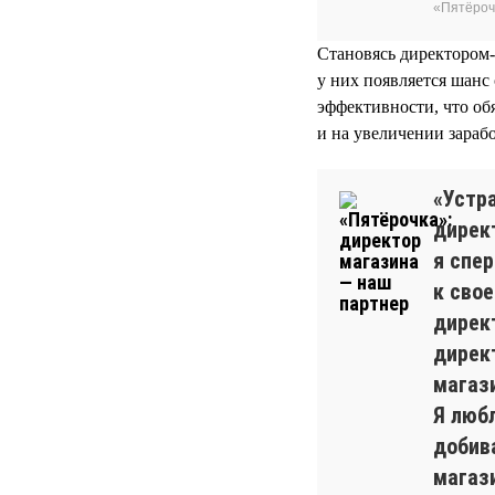
«Пятёроч
Становясь директором-
у них появляется шанс
эффективности, что об
и на увеличении зарабо
«Устра
директ
я спе
к сво
дирек
дирек
магаз
Я люб
добива
магази