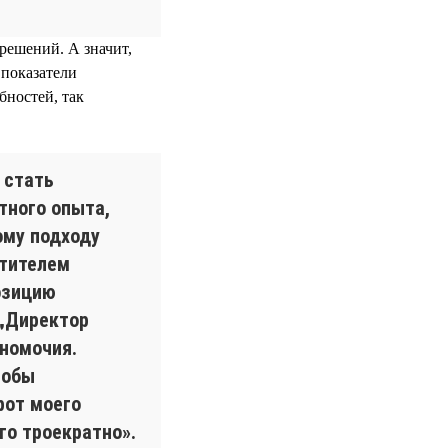
решений. А значит,
 показатели
бностей, так
 стать
тного опыта,
ому подходу
стителем
озицию
 „Директор
лномочия.
тобы
рот моего
го троекратно».