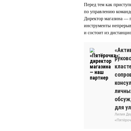
Перед тем как приступ
по управлению команд
Директор магазина — п
инструменты непрерыв
и состоит из дистанцио
«Акти
руков
класт
сопро
консу
личны
обсуж
для у
Лилия Де
«Пятёроч