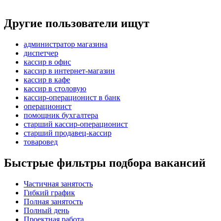
Другие пользователи ищут
администратор магазина
диспетчер
кассир в офис
кассир в интернет-магазин
кассир в кафе
кассир в столовую
кассир-операционист в банк
операционист
помощник бухгалтера
старший кассир-операционист
старший продавец-кассир
товаровед
Быстрые фильтры подбора вакансий
Частичная занятость
Гибкий график
Полная занятость
Полный день
Проектная работа