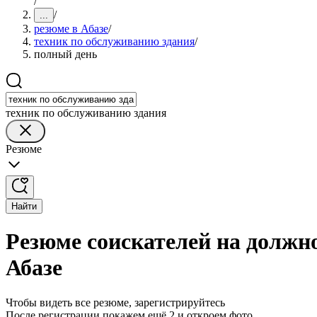
/
/
...
резюме в Абазе
/
техник по обслуживанию здания
/
полный день
техник по обслуживанию здания
Резюме
Найти
Резюме соискателей на должн
Абазе
Чтобы видеть все резюме, зарегистрируйтесь
После регистрации покажем ещё 2 и откроем фото