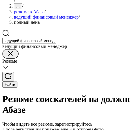
/
/
...
резюме в Абазе
/
ведущий финансовый менеджер
/
полный день
ведущий финансовый менеджер
Резюме
Найти
Резюме соискателей на должн
Абазе
Чтобы видеть все резюме, зарегистрируйтесь
После регистрации покажем ещё 3 и откроем фото