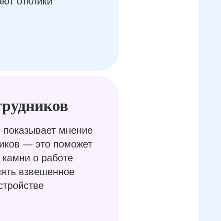
ают отклики
трудников
 показывает мнение
иков — это поможет
 камни о работе
нять взвешенное
стройстве