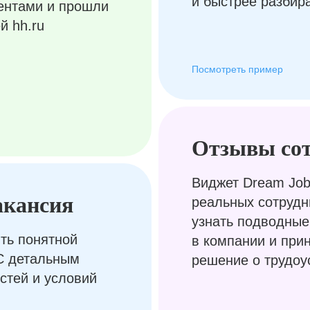
и быстрее разбир
ентами и прошли
й hh.ru
Посмотреть пример
Отзывы со
Виджет Dream Job
акансия
реальных сотрудн
узнать подводные
ть понятной
в компании и при
С детальным
решение о трудоу
стей и условий