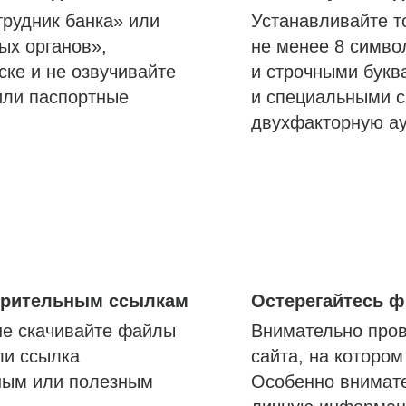
трудник банка» или
Устанавливайте т
ых органов»,
не менее 8 симво
ске и не озвучивайте
и строчными букв
или паспортные
и специальными с
двухфакторную а
озрительным ссылкам
Остерегайтесь 
не скачивайте файлы
Внимательно пров
ли ссылка
сайта, на которо
ным или полезным
Особенно внимате