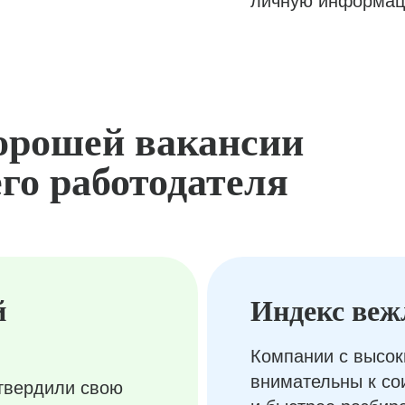
личную информац
орошей вакансии
го работодателя
й
Индекс веж
Компании с высок
внимательны к с
твердили свою