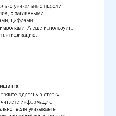
олько уникальные пароли:
лов, с заглавными
ами, цифрами
имволами. А ещё используйте
утентификацию.
фишинга
еряйте адресную строку
м читаете информацию.
льно, если указываете