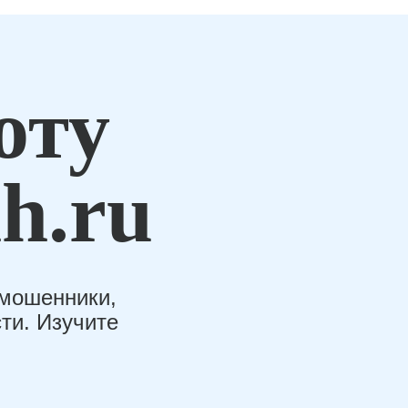
оту
h.ru
-мошенники,
ти. Изучите