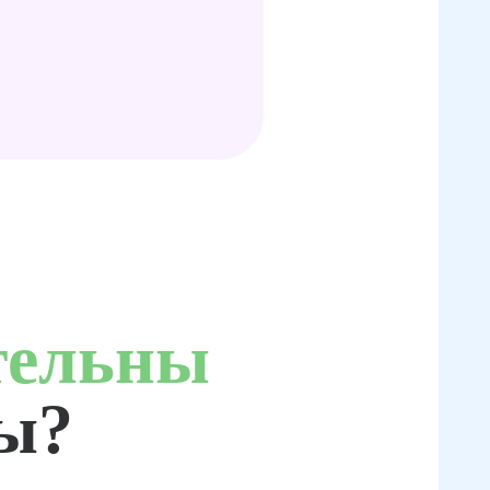
тельны
ты?