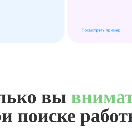
Посмотреть пример
лько вы
внима
и поиске рабо