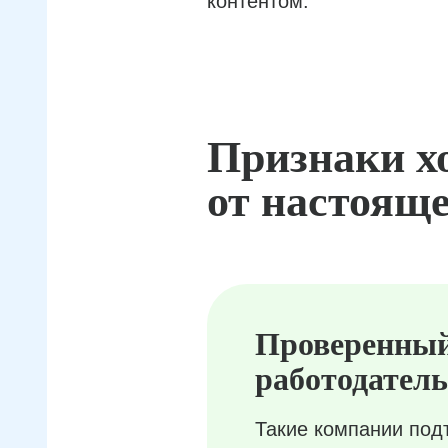
контентом.
Признаки х
от настояще
Проверенны
работодатель
Такие компании под