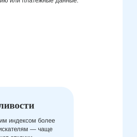
ию или платёжные данные.
ливости
им индексом более
оискателям — чаще