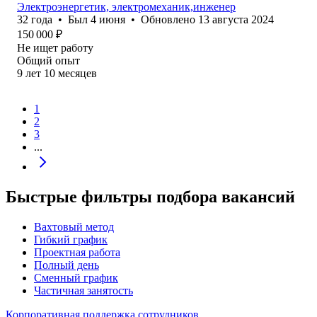
Электроэнергетик, электромеханик,инженер
32
года
•
Был
4 июня
•
Обновлено
13 августа 2024
150 000
₽
Не ищет работу
Общий опыт
9
лет
10
месяцев
1
2
3
...
Быстрые фильтры подбора вакансий
Вахтовый метод
Гибкий график
Проектная работа
Полный день
Сменный график
Частичная занятость
Корпоративная поддержка сотрудников