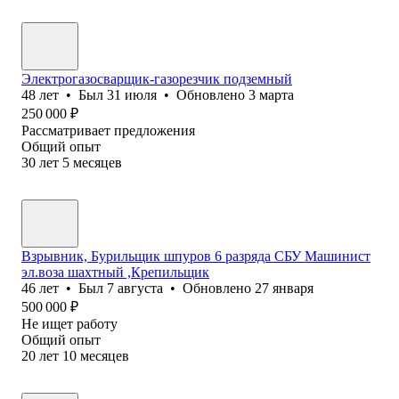
Электрогазосварщик-газорезчик подземный
48
лет
•
Был
31 июля
•
Обновлено
3 марта
250 000
₽
Рассматривает предложения
Общий опыт
30
лет
5
месяцев
Взрывник, Бурильщик шпуров 6 разряда СБУ Машинист
эл.воза шахтный ,Крепильщик
46
лет
•
Был
7 августа
•
Обновлено
27 января
500 000
₽
Не ищет работу
Общий опыт
20
лет
10
месяцев