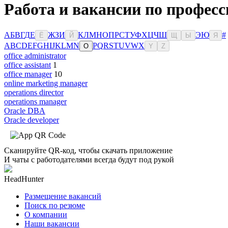
Работа и вакансии по професс
А
Б
В
Г
Д
Е
Ж
З
И
К
Л
М
Н
О
П
Р
С
Т
У
Ф
Х
Ц
Ч
Ш
Э
Ю
#
Ё
Й
Щ
Ы
Я
A
B
C
D
E
F
G
H
I
J
K
L
M
N
P
Q
R
S
T
U
V
W
X
O
Y
Z
office administrator
office assistant
1
office manager
10
online marketing manager
operations director
operations manager
Oracle DBA
Oracle developer
Сканируйте QR-код, чтобы скачать приложение
И чаты с работодателями всегда будут под рукой
HeadHunter
Размещение вакансий
Поиск по резюме
О компании
Наши вакансии