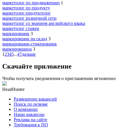
маркетолог по продвижению
1
маркетолог по продукту
маркетолог-продуктолог
маркетолог розничной сети
маркетолог со знанием английского языка
маркетолог стажер
маркировщик
3
маркировщик на склад
3
маркировщик-стикеровщик
маркировщица
3
1
2
3
4
5
...
47
дальше
Скачайте приложение
Чтобы получать уведомления о приглашениях мгновенно
HeadHunter
Размещение вакансий
Поиск по резюме
О компании
Наши вакансии
Реклама на сайте
Требования к ПО