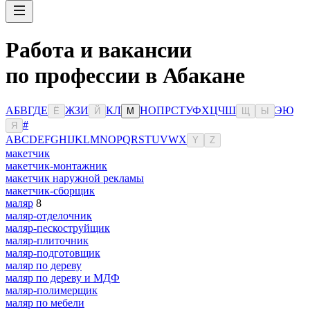
Работа и вакансии
по профессии в Абакане
А
Б
В
Г
Д
Е
Ж
З
И
К
Л
Н
О
П
Р
С
Т
У
Ф
Х
Ц
Ч
Ш
Э
Ю
Ё
Й
М
Щ
Ы
#
Я
A
B
C
D
E
F
G
H
I
J
K
L
M
N
O
P
Q
R
S
T
U
V
W
X
Y
Z
макетчик
макетчик-монтажник
макетчик наружной рекламы
макетчик-сборщик
маляр
8
маляр-отделочник
маляр-пескоструйщик
маляр-плиточник
маляр-подготовщик
маляр по дереву
маляр по дереву и МДФ
маляр-полимерщик
маляр по мебели