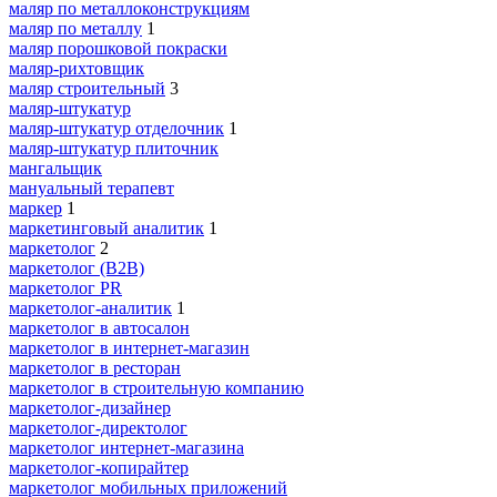
маляр по металлоконструкциям
маляр по металлу
1
маляр порошковой покраски
маляр-рихтовщик
маляр строительный
3
маляр-штукатур
маляр-штукатур отделочник
1
маляр-штукатур плиточник
мангальщик
мануальный терапевт
маркер
1
маркетинговый аналитик
1
маркетолог
2
маркетолог (B2B)
маркетолог PR
маркетолог-аналитик
1
маркетолог в автосалон
маркетолог в интернет-магазин
маркетолог в ресторан
маркетолог в строительную компанию
маркетолог-дизайнер
маркетолог-директолог
маркетолог интернет-магазина
маркетолог-копирайтер
маркетолог мобильных приложений