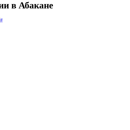
ии в Абакане
#