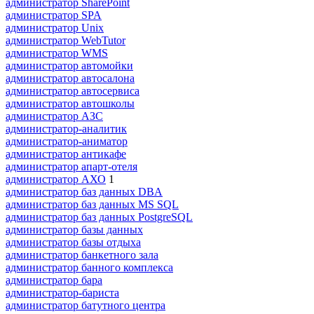
администратор SharePoint
администратор SPA
администратор Unix
администратор WebTutor
администратор WMS
администратор автомойки
администратор автосалона
администратор автосервиса
администратор автошколы
администратор АЗС
администратор-аналитик
администратор-аниматор
администратор антикафе
администратор апарт-отеля
администратор АХО
1
администратор баз данных DBA
администратор баз данных MS SQL
администратор баз данных PostgreSQL
администратор базы данных
администратор базы отдыха
администратор банкетного зала
администратор банного комплекса
администратор бара
администратор-бариста
администратор батутного центра