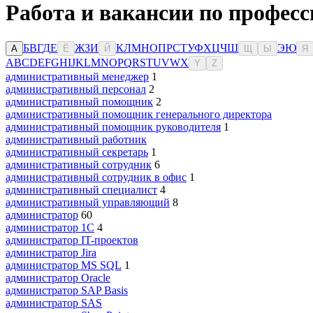
Работа и вакансии по професс
Б
В
Г
Д
Е
Ж
З
И
К
Л
М
Н
О
П
Р
С
Т
У
Ф
Х
Ц
Ч
Ш
Э
Ю
А
Ё
Й
Щ
Ы
Я
A
B
C
D
E
F
G
H
I
J
K
L
M
N
O
P
Q
R
S
T
U
V
W
X
Y
Z
административный менеджер
1
административный персонал
2
административный помощник
2
административный помощник генерального директора
административный помощник руководителя
1
административный работник
административный секретарь
1
административный сотрудник
6
административный сотрудник в офис
1
административный специалист
4
административный управляющий
8
администратор
60
администратор 1С
4
администратор IT-проектов
администратор Jira
администратор MS SQL
1
администратор Oracle
администратор SAP Basis
администратор SAS