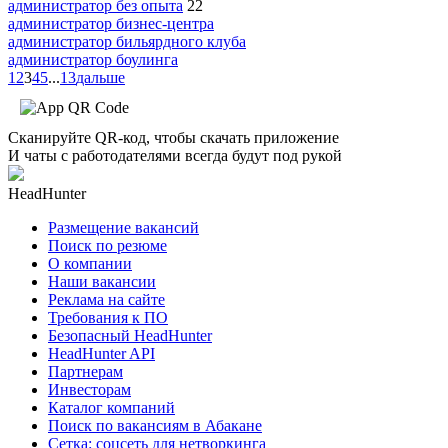
администратор без опыта
22
администратор бизнес-центра
администратор бильярдного клуба
администратор боулинга
1
2
3
4
5
...
13
дальше
Сканируйте QR-код, чтобы скачать приложение
И чаты с работодателями всегда будут под рукой
HeadHunter
Размещение вакансий
Поиск по резюме
О компании
Наши вакансии
Реклама на сайте
Требования к ПО
Безопасный HeadHunter
HeadHunter API
Партнерам
Инвесторам
Каталог компаний
Поиск по вакансиям в Абакане
Сетка: соцсеть для нетворкинга