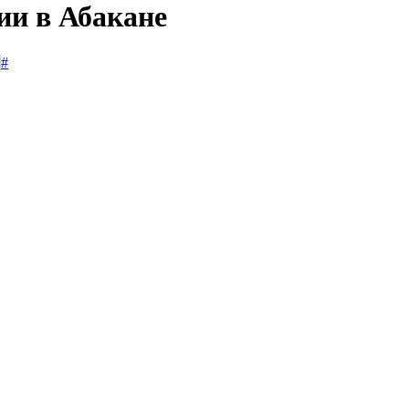
ии в Абакане
#