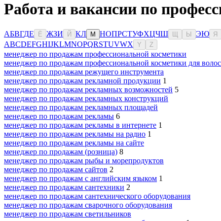
Работа и вакансии по професс
А
Б
В
Г
Д
Е
Ж
З
И
К
Л
Н
О
П
Р
С
Т
У
Ф
Х
Ц
Ч
Ш
Э
Ю
Ё
Й
М
Щ
Ы
Я
A
B
C
D
E
F
G
H
I
J
K
L
M
N
O
P
Q
R
S
T
U
V
W
X
Y
Z
менеджер по продажам профессиональной косметики
менеджер по продажам профессиональной косметики для волос
менеджер по продажам режущего инструмента
менеджер по продажам рекламной продукции
1
менеджер по продажам рекламных возможностей
5
менеджер по продажам рекламных конструкций
менеджер по продажам рекламных площадей
менеджер по продажам рекламы
6
менеджер по продажам рекламы в интернете
1
менеджер по продажам рекламы на радио
1
менеджер по продажам рекламы на сайте
менеджер по продажам (розница)
8
менеджер по продажам рыбы и морепродуктов
менеджер по продажам сайтов
2
менеджер по продажам с английским языком
1
менеджер по продажам сантехники
2
менеджер по продажам сантехнического оборудования
менеджер по продажам сварочного оборудования
менеджер по продажам светильников