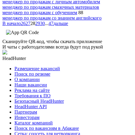
менеджер по продажам с личным автомобилем
менеджер по продажам смазочных материалов
менеджер по продажам с обучением
88
менеджер по продажам со знанием английского
В начало
26
27
28
29
30
...
47
дальше
Сканируйте QR-код, чтобы скачать приложение
И чаты с работодателями всегда будут под рукой
HeadHunter
Размещение вакансий
Поиск по резюме
О компании
Наши вакансии
Реклама на сайте
Требования к ПО
Безопасный HeadHunter
HeadHunter API
Партнерам
Инвесторам
Каталог компаний
Поиск по вакансиям в Абакане
Сетка: соцсеть для нетворкинга