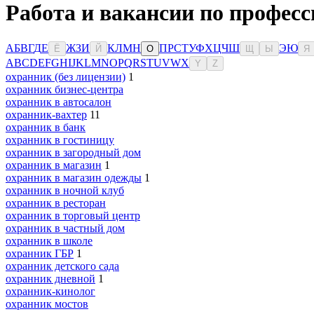
Работа и вакансии по професс
А
Б
В
Г
Д
Е
Ж
З
И
К
Л
М
Н
П
Р
С
Т
У
Ф
Х
Ц
Ч
Ш
Э
Ю
Ё
Й
О
Щ
Ы
Я
A
B
C
D
E
F
G
H
I
J
K
L
M
N
O
P
Q
R
S
T
U
V
W
X
Y
Z
охранник (без лицензии)
1
охранник бизнес-центра
охранник в автосалон
охранник-вахтер
11
охранник в банк
охранник в гостиницу
охранник в загородный дом
охранник в магазин
1
охранник в магазин одежды
1
охранник в ночной клуб
охранник в ресторан
охранник в торговый центр
охранник в частный дом
охранник в школе
охранник ГБР
1
охранник детского сада
охранник дневной
1
охранник-кинолог
охранник мостов