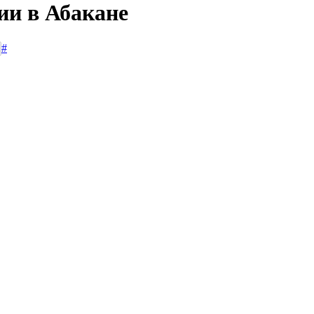
ии в Абакане
#