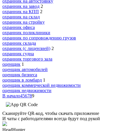
охранник на автостоянку
охранник на завод
2
охранник на КПП
2
охранник на склад
охранник на стройку
охранник офиса
охранник поликлиники
охранник по сопровождению грузов
охранник склада
охранник (с лицензией)
2
охранник судна
охранник торгового зала
оценщик
1
оценщик автомобилей
оценщик бизнеса
оценщик в ломбард
1
оценщик коммерческой недвижимости
оценщик недвижимости
В начало
4
5
6
7
8
9
Сканируйте QR-код, чтобы скачать приложение
И чаты с работодателями всегда будут под рукой
HeadHunter