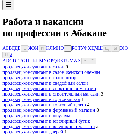
Работа и вакансии
по профессии в Абакане
А
Б
В
Г
Д
Е
Ж
З
И
К
Л
М
Н
О
Р
С
Т
У
Ф
Х
Ц
Ч
Ш
Э
Ю
Ё
Й
П
Щ
Ы
#
Я
A
B
C
D
E
F
G
H
I
J
K
L
M
N
O
P
Q
R
S
T
U
V
W
X
Y
Z
продавец-консультант в салон
9
продавец-консультант в салон женской одежды
продавец-консультант в салон штор
продавец-консультант в свадебный салон
продавец-консультант в спортивный магазин
продавец-консультант в строительный магазин
3
продавец-консультант в торговый зал
1
продавец-консультант в торговый центр
4
продавец-консультант в фирменный магазин
8
продавец-консультант в шоу-рум
продавец-консультант в ювелирный бутик
продавец-консультант в ювелирный магазин
2
продавец-консультант дверей
1