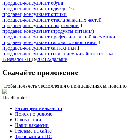
продавец-консультант обуви
продавец-консультант одежды
16
продавец-консультант оптики
продавец-консультант отдела запасных частей
продавец-консультант парфюмерии
1
продавец-консультант (продукты питания)
продавец-консультант профессиональной косметики
продавец-консультант салона сотовой связи
3
продавец-консультант сантехники
1
продавец-консультант со знанием китайского языка
В начало
17
18
19
20
21
22
дальше
Скачайте приложение
Чтобы получать уведомления о приглашениях мгновенно
HeadHunter
Размещение вакансий
Поиск по резюме
О компании
Наши вакансии
Реклама на сайте
Требования к ПО