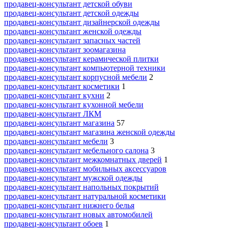
продавец-консультант детской обуви
продавец-консультант детской одежды
продавец-консультант дизайнерской одежды
продавец-консультант женской одежды
продавец-консультант запасных частей
продавец-консультант зоомагазина
продавец-консультант керамической плитки
продавец-консультант компьютерной техники
продавец-консультант корпусной мебели
2
продавец-консультант косметики
1
продавец-консультант кухни
2
продавец-консультант кухонной мебели
продавец-консультант ЛКМ
продавец-консультант магазина
57
продавец-консультант магазина женской одежды
продавец-консультант мебели
3
продавец-консультант мебельного салона
3
продавец-консультант межкомнатных дверей
1
продавец-консультант мобильных аксессуаров
продавец-консультант мужской одежды
продавец-консультант напольных покрытий
продавец-консультант натуральной косметики
продавец-консультант нижнего белья
продавец-консультант новых автомобилей
продавец-консультант обоев
1