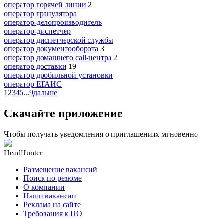
оператор горячей линии
2
оператор гранулятора
оператор-делопроизводитель
оператор-диспетчер
оператор диспетчерской службы
оператор документооборота
3
оператор домашнего call-центра
2
оператор доставки
19
оператор дробильной установки
оператор ЕГАИС
1
2
3
4
5
...
9
дальше
Скачайте приложение
Чтобы получать уведомления о приглашениях мгновенно
HeadHunter
Размещение вакансий
Поиск по резюме
О компании
Наши вакансии
Реклама на сайте
Требования к ПО