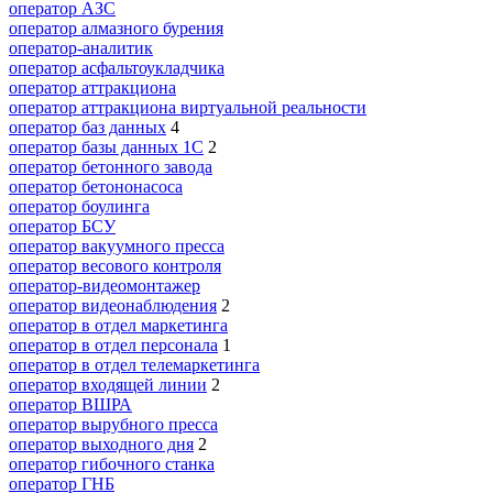
оператор АЗС
оператор алмазного бурения
оператор-аналитик
оператор асфальтоукладчика
оператор аттракциона
оператор аттракциона виртуальной реальности
оператор баз данных
4
оператор базы данных 1С
2
оператор бетонного завода
оператор бетононасоса
оператор боулинга
оператор БСУ
оператор вакуумного пресса
оператор весового контроля
оператор-видеомонтажер
оператор видеонаблюдения
2
оператор в отдел маркетинга
оператор в отдел персонала
1
оператор в отдел телемаркетинга
оператор входящей линии
2
оператор ВШРА
оператор вырубного пресса
оператор выходного дня
2
оператор гибочного станка
оператор ГНБ