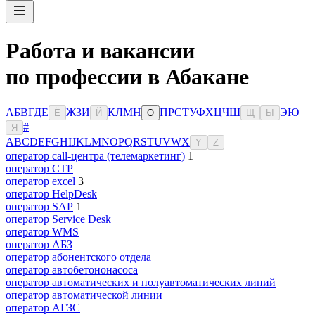
Работа и вакансии
по профессии в Абакане
А
Б
В
Г
Д
Е
Ж
З
И
К
Л
М
Н
П
Р
С
Т
У
Ф
Х
Ц
Ч
Ш
Э
Ю
Ё
Й
О
Щ
Ы
#
Я
A
B
C
D
E
F
G
H
I
J
K
L
M
N
O
P
Q
R
S
T
U
V
W
X
Y
Z
оператор call-центра (телемаркетинг)
1
оператор CTP
оператор excel
3
оператор HelpDesk
оператор SAP
1
оператор Service Desk
оператор WMS
оператор АБЗ
оператор абонентского отдела
оператор автобетононасоса
оператор автоматических и полуавтоматических линий
оператор автоматической линии
оператор АГЗС